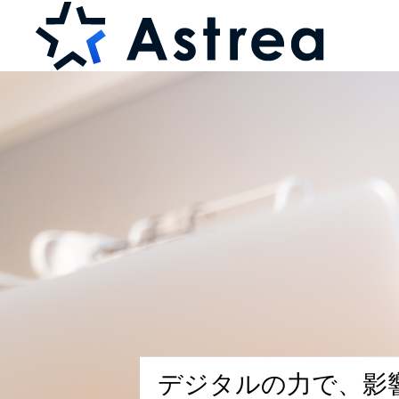
デ
ジ
タ
ル
の
力
で
、
影