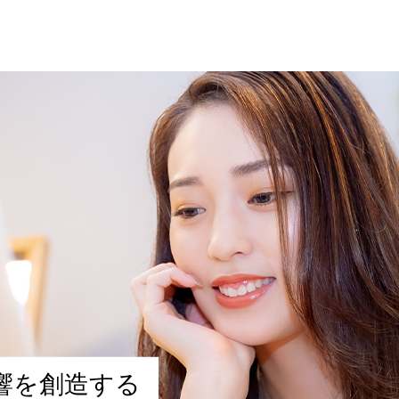
響
を
創
造
す
る