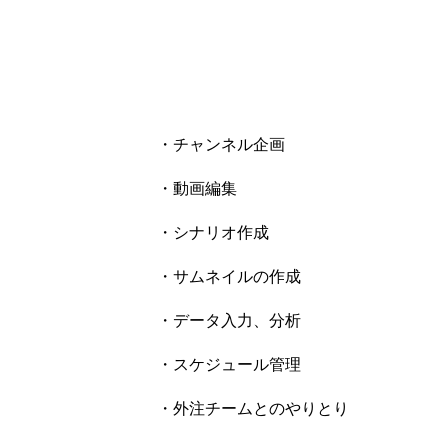
ホーム
・チャンネル企画
募集職種一覧
・動画編集
・シナリオ作成
募集要項
・サムネイルの作成
・データ入力、分析
応募フォーム
・スケジュール管理
・外注チームとのやりとり